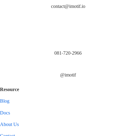
contact@imotif.io
081-720-2966
@imotif
Resource
Blog
Docs
About Us