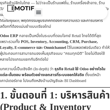
ธุรกิจค้าปลีกในไทย — ไม่ว่าจะเป็นร้านแฟชั่น, ร้านเครื่องสำอาง, ร้าน
วัสดุก่อสร้าง, ร้านอาหารเสริม, หรือร้านอุปกรณ์อิเล็กทรอนิกส์ — กำลัง
เผชิญแรงกดดันมากขึ้นในปี 2025 ทั้งต้นทุนที่สูงขึ้น, การแข่งขันจาก
Marketplace, พฤติกรรมผู้บริโภคที่ต้องการความเร็ว และการบริหาร
สต๊อกที่ต้องแม่นยำแบบเรียลไทม์
Odoo ERP
กลายเป็นหนึ่งในระบบที่ตอบโจทย์ Retail ไทยได้ดีที่สุด
เพราะรวมทั้ง
POS, Inventory, Accounting, CRM, Purchase,
Loyalty, E-commerce และ Omnichannel
ไว้ในแพลตฟอร์มเดียว ทำให้
ผู้ประกอบการสามารถมองเห็นธุรกิจแบบ “ครบทุกมิติ” โดยไม่ต้องใช้
หลายโปรแกรมแยกกันอีกต่อไป
บทความนี้เป็นเชิงลึก (In-depth) ว่า
ธุรกิจ Retail ใช้ Odoo อย่างไรใน
แต่ละขั้นตอน พร้อมตัวอย่างเอกสารที่ระบบออกให้จริง
ตั้งแต่หน้า
เคาน์เตอร์ขาย ไปจนถึงหลังบ้านบัญชีและ BI Dashboard
1. ขั้นตอนที่ 1: บริหารสินค้า
(Product & Inventory